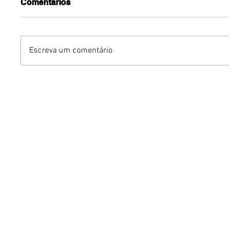
Comentários
Escreva um comentário
Benzaelas: Benzadeus
Dia Inte
reúne grandes vozes
Cerveja:
femininas em novo
vinho s
audiovisual