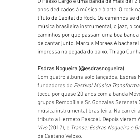
O Passo Largo é uma banda de mais de12 a
anos dedicados à música e à arte. O rock n
título de Capital do Rock. Os caminhos se d
música brasileira instrumental, o jazz, o c
caminhos por que passam uma boa banda qu
de cantar junto. Marcus Moraes é bacharel e
impressa na pegada do baixo. Thiago Cun
Esdras Nogueira (@esdrasnogueira)
Com quatro álbuns solo lançados, Esdras N
fundadores do 
Festival Música Transforma
tocou por quase 20 anos com a banda Móvei
grupos Remobília e Sr. Gonzales Serenata
música instrumental brasileira. Na carreira
tributo a Hermeto Pascoal. Depois vieram 
Vivo
 (2017), e 
Transe: Esdras Nogueira e G
de Caetano Veloso.