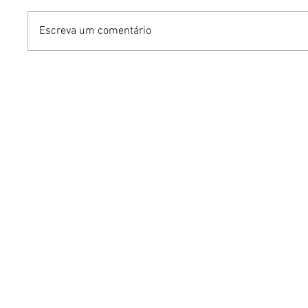
Escreva um comentário
Benzaelas: Benzadeus
Dia Inte
reúne grandes vozes
Cerveja:
femininas em novo
vinho s
audiovisual