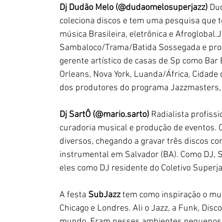
Dj Dudão Melo (@dudaomelosuperjazz) 
Dud
coleciona discos e tem uma pesquisa que te
música Brasileira, eletrônica e Afroglobal.
Sambaloco/Trama/Batida Sossegada e pro
gerente artístico de casas de Sp como Bar
Orleans, Nova York, Luanda/África, Cidade d
dos produtores do programa Jazzmasters, n
Dj SartÔ (@mario.sarto) 
Radialista profissi
curadoria musical e produção de eventos. 
diversos, chegando a gravar três discos co
instrumental em Salvador (BA). Como DJ, Sa
eles como DJ residente do Coletivo Superja
A festa 
SubJazz
 tem como inspiração o mu
Chicago e Londres. Ali o Jazz, a Funk, Dis
mundo. Eram nesses ambientes pequenos