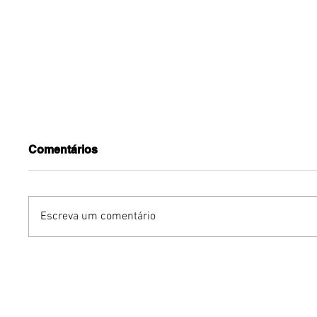
Comentários
Escreva um comentário
Benzaelas: Benzadeus
Dia Inte
reúne grandes vozes
Cerveja:
femininas em novo
vinho s
audiovisual