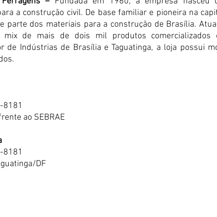
 Ferragens –
 Fundada em 1960, a empresa nasceu co
ara a construção civil. De base familiar e pioneira na capit
e parte dos materiais para a construção de Brasília. Atu
mix de mais de dois mil produtos comercializados e i
r de Indústrias de Brasília e Taguatinga, a loja possui m
dos.
2-8181
 frente ao SEBRAE
a
4-8181
aguatinga/DF