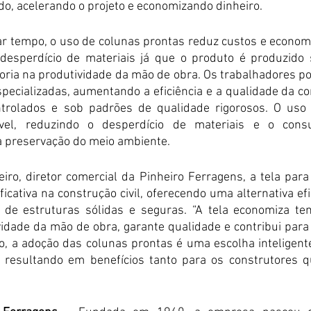
do, acelerando o projeto e economizando dinheiro.
r tempo, o uso de colunas prontas reduz custos e economi
 desperdício de materiais já que o produto é produzido 
ria na produtividade da mão de obra. Os trabalhadores p
pecializadas, aumentando a eficiência e a qualidade da con
rolados e sob padrões de qualidade rigorosos. O uso 
el, reduzindo o desperdício de materiais e o cons
a preservação do meio ambiente.
iro, diretor comercial da Pinheiro Ferragens, a tela para
icativa na construção civil, oferecendo uma alternativa ef
 de estruturas sólidas e seguras. “A tela economiza tem
idade da mão de obra, garante qualidade e contribui para 
o, a adoção das colunas prontas é uma escolha inteligent
 resultando em benefícios tanto para os construtores q