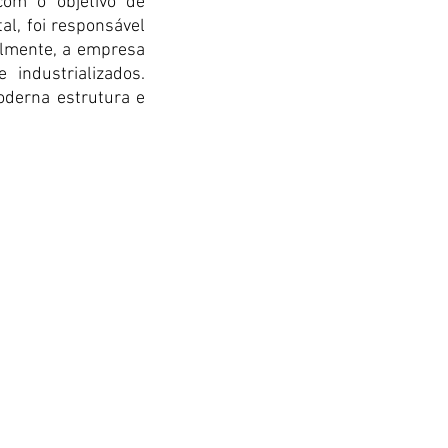
m o objetivo de 
al, foi responsável 
almente, a empresa 
ndustrializados. 
oderna estrutura e 