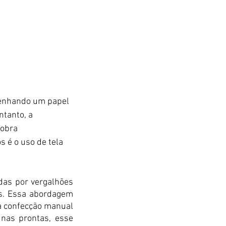
penhando um papel 
tanto, a 
obra 
 é o uso de tela 
as por vergalhões 
as. Essa abordagem 
a confecção manual 
as prontas, esse 