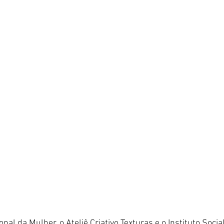
nal da Mulher, o Ateliê Criativo Texturas e o Instituto Socia