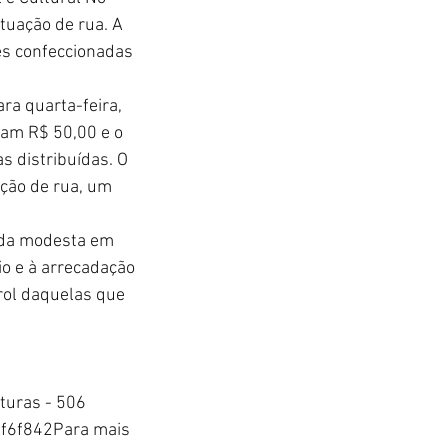
tuação de rua. A 
es confeccionadas 
ra quarta-feira, 
tam R$ 50,00 e o 
 distribuídas. O 
ção de rua, um 
ada modesta em 
io e à arrecadação 
rol daquelas que 
turas - 506 
8f6f842Para mais 