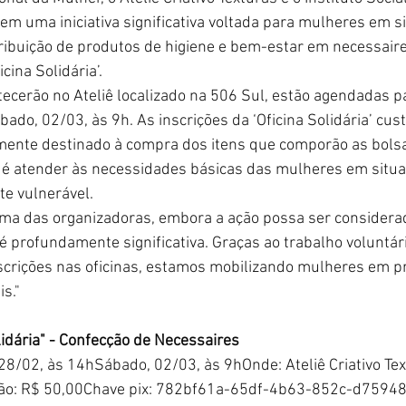
m uma iniciativa significativa voltada para mulheres em si
tribuição de produtos de higiene e bem-estar em necessair
cina Solidária’.
ecerão no Ateliê localizado na 506 Sul, estão agendadas pa
bado, 02/03, às 9h. As inscrições da ‘Oficina Solidária’ cus
lmente destinado à compra dos itens que comporão as bolsas
o é atender às necessidades básicas das mulheres em situa
e vulnerável.
uma das organizadoras, embora a ação possa ser consider
é profundamente significativa. Graças ao trabalho voluntár
scrições nas oficinas, estamos mobilizando mulheres em p
s."
lidária" - Confecção de Necessaires
 28/02, às 14hSábado, 02/03, às 9hOnde: Ateliê Criativo Tex
ição: R$ 50,00Chave pix: 782bf61a-65df-4b63-852c-d7594