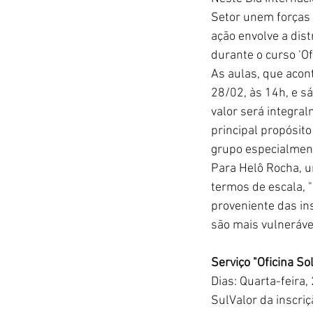
Setor unem forças e
ação envolve a dis
durante o curso ‘Ofi
As aulas, que acont
28/02, às 14h, e sá
valor será integra
principal propósit
grupo especialment
Para Helô Rocha, 
termos de escala, "
proveniente das in
são mais vulnerávei
Serviço "Oficina So
Dias: Quarta-feira,
SulValor da inscr