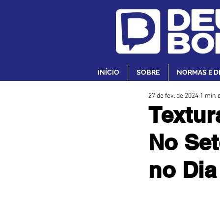
INÍCIO
SOBRE
NORMAS E D
27 de fev. de 2024
1 min d
Textura
No Set
no Dia