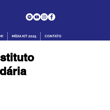
M!
MÍDIA KIT 2025
CONTATO
stituto
dária