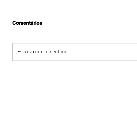
Comentários
Escreva um comentário
Podcasts vivem nova fase
Marcas 
de crescimento no Brasil e
nacionai
Brasília acompanha
internac
profissionalização do
desemba
mercado
novembr
Expansã
ParkSho