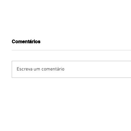
Comentários
Escreva um comentário
Dia dos Pais pode
KINO an
impulsionar delivery e
“FREE K
vendas de restaurantes
com apr
em Brasília
São Paul
Brasília