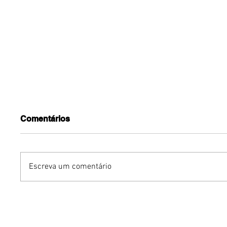
Comentários
Escreva um comentário
Conexões Camerísticas
Michel T
recebe o flautista Thales
novo sh
Souza Silva em concerto
gratuito na Vila Planalto