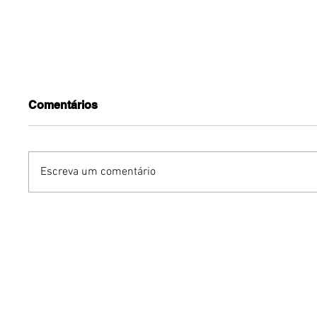
Comentários
Escreva um comentário
Dia dos Pais pode
KINO an
impulsionar delivery e
“FREE K
vendas de restaurantes
com apr
em Brasília
São Paul
Brasília