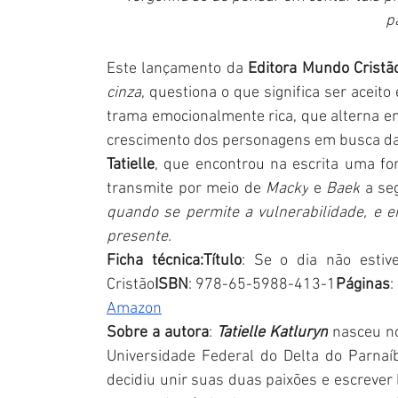
p
Este lançamento da 
Editora Mundo Cristã
cinza
, questiona o que significa ser aceito
trama emocionalmente rica, que alterna e
crescimento dos personagens em busca da
Tatielle
, que encontrou na escrita uma for
transmite por meio de 
Macky
 e 
Baek
 a se
quando se permite a vulnerabilidade, e e
presente.
Ficha técnica:Título
: Se o dia não estive
Cristão
ISBN
: 978-65-5988-413-1
Páginas
:
Amazon
Sobre a autora
: 
Tatielle Katluryn
 nasceu n
Universidade Federal do Delta do Parnaí
decidiu unir suas duas paixões e escrever h