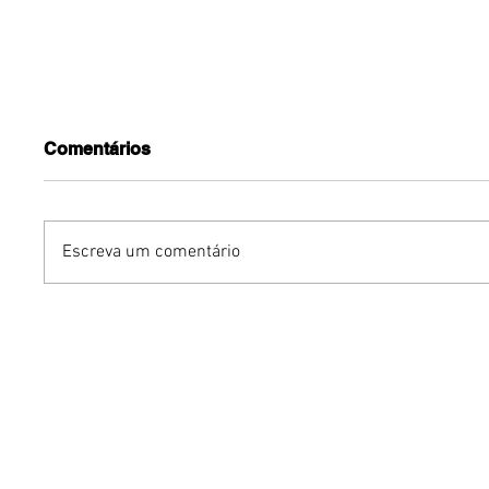
Comentários
Escreva um comentário
YOUNITE grava versão
Avon rei
própria de "Acorda
de body
Pedrinho" em single
Vibe
exclusivo para o Brasil