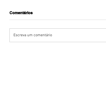
Comentários
Escreva um comentário
Podcasts vivem nova fase
Marcas 
de crescimento no Brasil e
nacionai
Brasília acompanha
internac
profissionalização do
desemba
mercado
novembr
Expansã
ParkSho