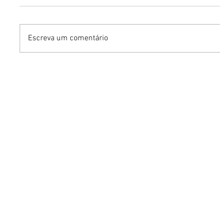
Escreva um comentário
Turnê do Prêmio BTG
Dia dos 
Pactual da Música
Gastron
Brasileira chega a Brasília
Venânci
com homenagem a
opções 
Cazuza
família