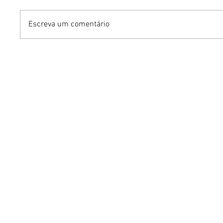
Escreva um comentário
Benzaelas: Benzadeus
Dia Inte
reúne grandes vozes
Cerveja:
femininas em novo
vinho s
audiovisual