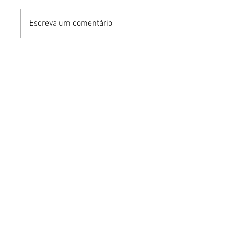
Escreva um comentário
Turnê do Prêmio BTG
Dia dos 
Pactual da Música
Gastron
Brasileira chega a Brasília
Venânci
com homenagem a
opções 
Cazuza
família