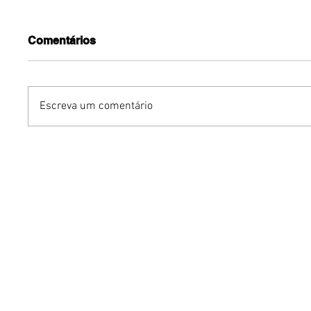
Comentários
Escreva um comentário
Grupo Chocolate estreia
Carlean
na Europa com primeira
com Nal
turnê internacional
Papatin