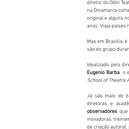
diretor do Odin Teat
na Dinamarca comem
original e alguns 
anos. Viaja países
Mas em Brasília, é
são do grupo duran
Idealizado pela dir
Eugenio Barba
, o 
School of Theatre 
Já são mais de 60
diretoras e acad
observadores 
que
inovadoras, treina
de criação autoral,