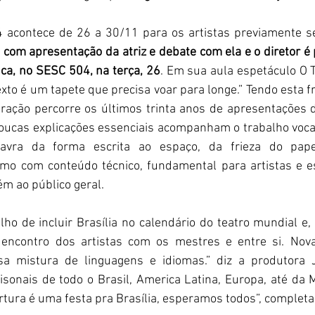
 acontece de 26 a 30/11 para os artistas previamente se
 com apresentação da atriz e debate com ela e o diretor é p
ca, no SESC 504, na terça, 26
. Em sua aula espetáculo O T
exto é um tapete que precisa voar para longe.” Tendo esta 
ração percorre os últimos trinta anos de apresentações d
Poucas explicações essenciais acompanham o trabalho vocal
vra da forma escrita ao espaço, da frieza do pape
smo com conteúdo técnico, fundamental para artistas e es
m ao público geral.
ho de incluir Brasília no calendário do teatro mundial e, 
 encontro dos artistas com os mestres e entre si. Nov
 mistura de linguagens e idiomas.” diz a produtora J
sonais de todo o Brasil, America Latina, Europa, até da 
rtura é uma festa pra Brasília, esperamos todos”, completa 