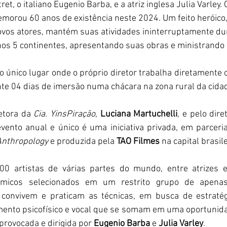
ret, o italiano Eugenio Barba, e a atriz inglesa Julia Varley.
orou 60 anos de existência neste 2024. Um feito heróico
novos atores, mantém suas atividades ininterruptamente du
 nos 5 continentes, apresentando suas obras e ministrand
 o único lugar onde o próprio diretor trabalha diretamente 
te 04 dias de imersão numa chácara na zona rural da cida
etora da 
Cia. YinsPiração
, 
Luciana Martuchelli
, e pelo dire
evento anual e único é uma iniciativa privada, em parceri
Anthropology 
e produzida pela 
TAO Filmes 
na capital brasile
0 artistas de várias partes do mundo, entre atrizes e a
êmicos selecionados em um restrito grupo de apena
 convivem e praticam as técnicas, em busca de estratég
mento psicofísico e vocal que se somam em uma oportunida
 provocada e dirigida por 
Eugenio Barba 
e 
Julia Varley
.