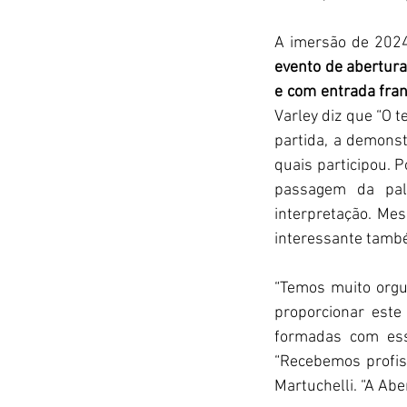
A imersão de 2024
evento de abertura
e com entrada fran
Varley diz que “O t
partida, a demonst
quais participou. 
passagem da pala
interpretação. Me
interessante també
“Temos muito orgul
proporcionar este
formadas com essa
“Recebemos profisi
Martuchelli. “A Abe