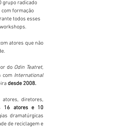
 O grupo radicado 
, com formação 
rante todos esses 
o workshops.
com atores que não 
de.
tor do 
Odin Teatret
, 
a com 
International 
ira 
desde 2008.
tores, diretores, 
s 
16 atores e 10 
ias dramatúrgicas 
de de reciclagem e 