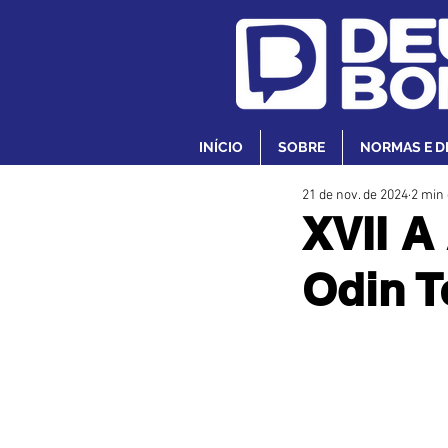
INÍCIO
SOBRE
NORMAS E D
21 de nov. de 2024
2 min 
XVII A
Odin T