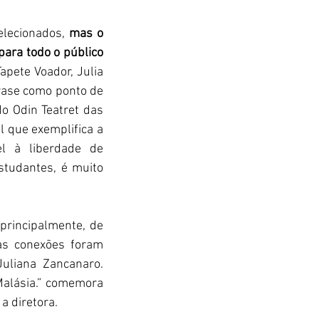
lecionados, 
mas o 
ara todo o público 
apete Voador, Julia 
frase como ponto de 
o Odin Teatret das 
 que exemplifica a 
l à liberdade de 
tudantes, é muito 
principalmente, de 
as conexões foram 
uliana Zancanaro. 
Malásia.” comemora 
a diretora.