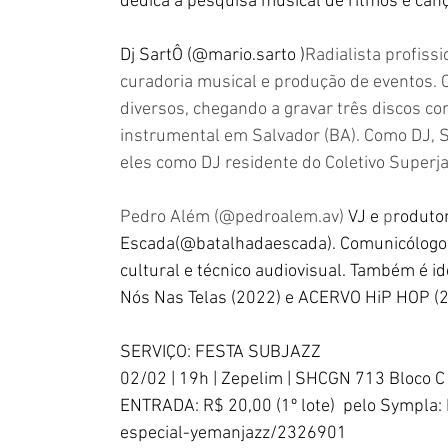
dedica à pesquisa musical de ritmos e cançõ
Dj SartÔ (@mario.sarto )
Radialista profissi
curadoria musical e produção de eventos.
diversos, chegando a gravar três discos co
instrumental em Salvador (BA). Como DJ, Sa
eles como DJ residente do Coletivo Superja
Pedro Além (@pedroalem.av) 
VJ e 
p
rodutor
Escada(@batalhadaescada). Comunicólogo
cultural e técnico audiovisual. Também é 
Nós Nas Telas (2022) e ACERVO HiP HOP (2
SERVIÇO: FESTA SUBJAZZ
02/02 | 19h | Zepelim | SHCGN 713 Bloco C
ENTRADA: R$ 20,00 (1º lote)  pelo Sympla: 
especial-yemanjazz/2326901