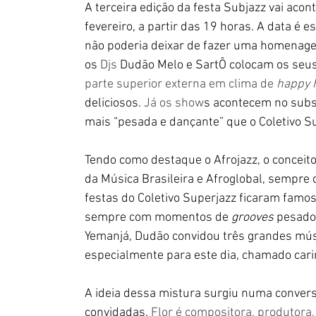
A terceira edição da festa Subjazz vai aco
fevereiro, a partir das 19 horas. A data é e
não poderia deixar de fazer uma homenage
os 
Djs 
Dudão Melo e SartÔ colocam os seus
parte superior externa em clima de 
happy 
deliciosos. 
Já os show
s acontecem no subso
mais “pesada e dançante” que o Coletivo Su
Tendo como destaque o Afrojazz, o conceito
da Música Brasileira e Afroglobal, sempre 
festas do Coletivo Superjazz ficaram famos
sem
pre 
com momentos de 
grooves
pesado
Yemanjá, Dudão convidou três grandes mús
es
pecialmente para este dia, chamado car
A ideia dessa mistura surgiu numa convers
convidadas. 
Flor é compositora, produtora, 