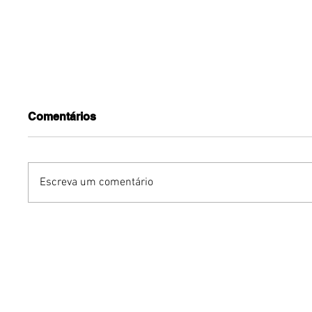
Comentários
Escreva um comentário
Benzaelas: Benzadeus
Dia Inte
reúne grandes vozes
Cerveja:
femininas em novo
vinho s
audiovisual