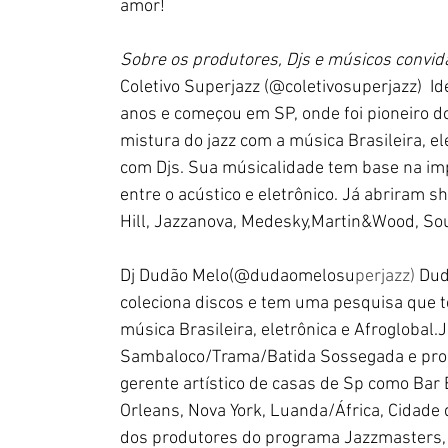
amor!
Sobre os 
produtores, 
Djs e músicos convid
Coletivo Superjazz (@coletivosuperjazz)  Id
anos e começou em SP, onde foi pioneiro do
mistura do jazz com a música Brasileira, ele
com Djs. Sua músicalidade tem base na impr
entre o acústico e eletrônico. Já abriram
Hill, Jazzanova, Medesky,Martin&Wood, Soul
Dj Dudão Melo(@dudaomelosu
perjazz) 
Dud
coleciona discos e tem uma pesquisa que te
música Brasileira, eletrônica e Afroglobal.
Sambaloco/Trama/Batida Sossegada e pro
gerente artístico de casas de Sp como Bar
Orleans, Nova York, Luanda/África, Cidade d
dos produtores do programa Jazzmasters, n