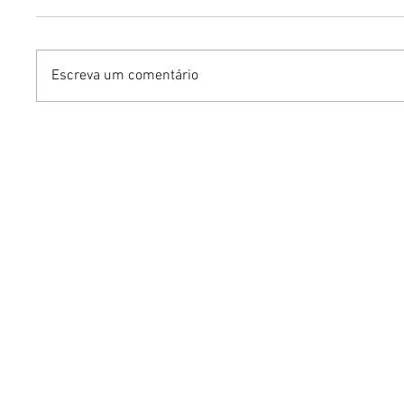
Escreva um comentário
Dia dos Pais pode
KINO an
impulsionar delivery e
“FREE K
vendas de restaurantes
com apr
em Brasília
São Paul
Brasília