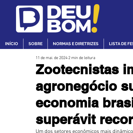
INÍCIO
SOBRE
NORMAS E DIRETRIZES
LISTA DE F
11 de mai. de 2024
2 min de leitura
Zootecnistas 
agronegócio su
economia brasi
superávit reco
Um dos setores econômicos mais dinâmicos 