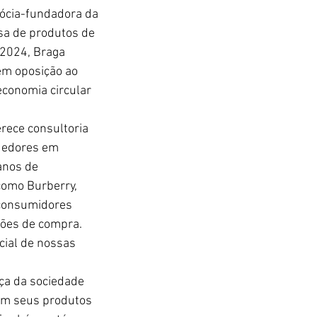
sócia-fundadora da 
sa de produtos de 
024, Braga 
em oposição ao 
economia circular 
rece consultoria 
ndedores em 
anos de 
como Burberry, 
consumidores 
sões de compra. 
cial de nossas 
ça da sociedade 
em seus produtos 