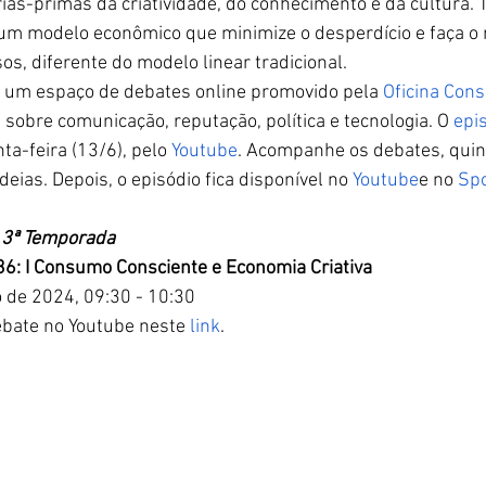
rias-primas da criatividade, do conhecimento e da cultura.
um modelo econômico que minimize o desperdício e faça o
os, diferente do modelo linear tradicional.
é um espaço de debates online promovido pela 
Oficina Cons
 sobre comunicação, reputação, política e tecnologia. O 
epi
ta-feira (13/6), pelo 
Youtube
. Acompanhe os debates, quin
deias. Depois, o episódio fica disponível no 
Youtube
e no 
Spo
 3ª Temporada
36
: I Consumo Consciente e Economia Criativa
o de 2024, 09:30 - 10:30
ebate no Youtube neste 
link
.