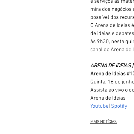
e serviços às maté
mira dos negócios 
possível dos recurs
O Arena de Ideias 
de ideias e debates
às 9h30, nesta quin
canal do Arena de I
ARENA DE IDEIAS |
Arena de Ideias 
#1
Quinta, 16 de junh
Assista ao vivo o d
Arena de Ideias
Youtube
| 
Spotify
MAIS NOTÍCIAS