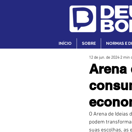
INÍCIO
SOBRE
NORMAS E D
12 de jun. de 2024
2 min d
Arena 
consum
econom
O Arena de Ideias 
podem transformar
suas escolhas, as 