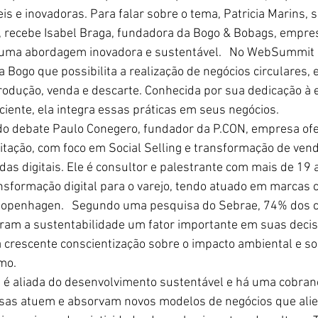
is e inovadoras. Para falar sobre o tema, Patricia Marins, 
a, recebe Isabel Braga, fundadora da Bogo & Bobags, empre
 uma abordagem inovadora e sustentável.
‏​    
No WebSummit 2
 Bogo que possibilita a realização de negócios circulares, 
rodução, venda e descarte. Conhecida por sua dedicação à 
iente, ela integra essas práticas em seus negócios.
o debate Paulo Conegero, fundador da P.CON, empresa ofe
citação, com foco em Social Selling e transformação de ve
as digitais. Ele é consultor e palestrante com mais de 19 
nsformação digital para o varejo, tendo atuado em marcas 
 Kopenhagen.
‏​    
Segundo uma pesquisa do Sebrae, 74% dos 
eram a sustentabilidade um fator importante em suas deci
 crescente conscientização sobre o impacto ambiental e so
mo.
a é aliada do desenvolvimento sustentável e há uma cobran
sas atuem e absorvam novos modelos de negócios que ali