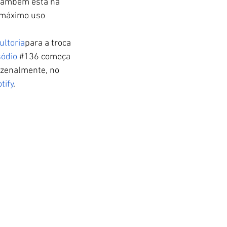
 Também está na 
 máximo uso 
ultoria
para a troca 
sódio 
#136
 começa 
zenalmente, no 
tify
.