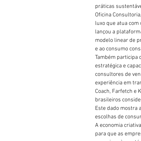
práticas sustentáve
Oficina Consultori
luxo que atua com
lançou a plataforma
modelo linear de p
e ao consumo consc
Também participa d
estratégica e capa
consultores de vend
experiência em tra
Coach, Farfetch e
brasileiros consid
Este dado mostra a
escolhas de consu
A economia criativ
para que as empre