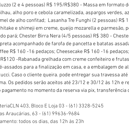
rluzzo (2 e 4 pessoas) R$ 195/R$380 - Massa em formato d
lhau, alho poro e cebola caramelizada, aspargos verdes, az
mel de alho confitad;  Lasanha Tre Funghi (2 pessoas) R$ 1
hitake e shimeji em creme, queijo mozarella e parmesão, p
a do pará; Chester Birra Nera (4/5 pessoas) R$ 380 - Cheste
preta acompanhado de farofa de pancetta e batatas assada
noffee R$ 160 -16 pedaços; Cheesecake R$ 160 -16 pedaços
R$120 -Rabanada grelhada com creme confeiteiro e frutas
é-assados para a finalização em casa, e a embalagem de al
ucci. Caso o cliente queira. pode entregar sua travessa até
 Os pedidos serão aceitos até 23/12 e 30/12 às 12h e re
o pagamento no momento da reserva via pix, transferência o
teriaCLN 403, Bloco E Loja 03 - (61) 3328-5245 
das Araucárias, 63 - (61) 99636-9684 
amento: todos os dias, das 12h às 23h  