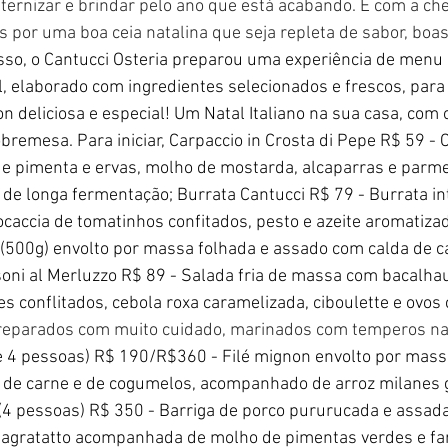
ternizar e brindar pelo ano que está acabando. E com a ch
por uma boa ceia natalina que seja repleta de sabor, boa
sso, o Cantucci Osteria preparou uma experiência de menu
, elaborado com ingredientes selecionados e frescos, para d
on deliciosa e especial! Um Natal Italiano na sua casa, com
obremesa. Para iniciar, Carpaccio in Crosta di Pepe R$ 59 - 
 de pimenta e ervas, molho de mostarda, alcaparras e par
 de longa fermentação; Burrata Cantucci R$ 79 - Burrata int
accia de tomatinhos confitados, pesto e azeite aromatizado
e (500g) envolto por massa folhada e assado com calda de 
ni al Merluzzo R$ 89 - Salada fria de massa com bacalhau,
 conflitados, cebola roxa caramelizada, ciboulette e ovos 
reparados com muito cuidado, marinados com temperos na
 e 4 pessoas) R$ 190/R$360 - Filé mignon envolto por massa
 de carne e de cogumelos, acompanhado de arroz milanes g
(4 pessoas) R$ 350 - Barriga de porco pururucada e assad
pagratatto acompanhada de molho de pimentas verdes e far