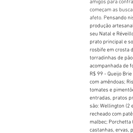
amigos para confra
começam as buscas 
afeto. P
ensando ni
produção artesanal
seu Natal e Réveill
prato principal e s
rosbife em crosta
torradinhas de pão
acompanhada de foc
R$ 99 - Queijo Bri
com amêndoas; Riso
tomates e pimentões
entradas, pratos p
são: Wellington (2
recheado com patê
malbec; Porchetta 
castanhas, ervas, 