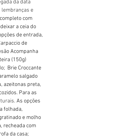
egada da data 
s lembranças e 
 completo com 
eixar a ceia do 
 opções de entrada, 
Carpaccio de 
mesão Acompanha 
eira (150g) 
;  Brie Croccante 
caramelo salgado 
 azeitonas preta, 
cozidos. Para as 
turais
. As opções 
 folhada, 
ratinado e molho 
a, recheada com 
ofa da casa; 