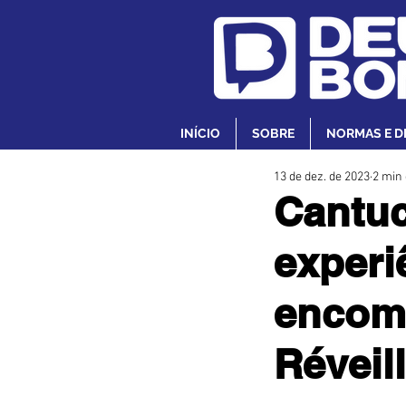
INÍCIO
SOBRE
NORMAS E D
13 de dez. de 2023
2 min 
Cantuc
experi
encome
Réveil