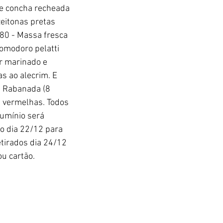
e concha recheada 
eitonas pretas 
80 - Massa fresca 
omodoro pelatti 
r marinado e 
s ao alecrim. E 
; Rabanada (8 
 vermelhas. Todos 
umínio será 
 o dia 22/12 para 
tirados dia 24/12 
u cartão. 