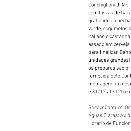
Conchiglioni di Me
com lascas de baca
gratinado ao becha
verde, cogumelos s
italiano e castanh
assado em cerveja 
para finalizar, Ba
unidades grandes) 
os preparos são pr
fornecida pelo Cant
montagem na mesma.
e 31/12 até 12h e 
ServiçoCantucci Os
Águas Claras: Av. 
Horário de Funcion