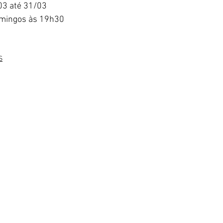
/03 até 31/03
omingos às 19h30
S