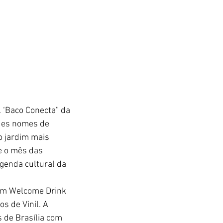
‘Baco Conecta” da 
des nomes de 
o jardim mais 
e o mês das 
genda cultural da 
um Welcome Drink 
s de Vinil. A 
 de Brasília com 