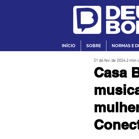
INÍCIO
SOBRE
NORMAS E D
21 de fev. de 2024
2 min d
Casa 
musica
mulher
Conec