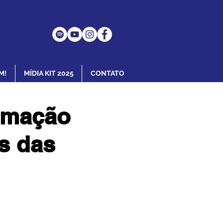
M!
MÍDIA KIT 2025
CONTATO
amação
s das