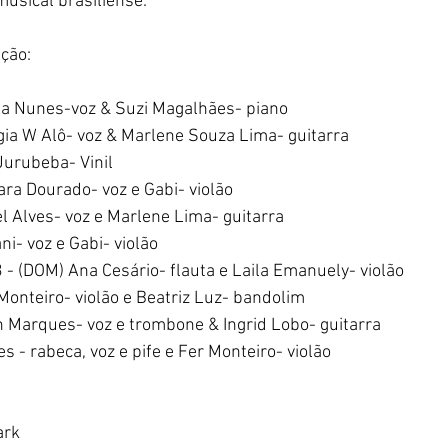
musical brasiliense.
ção: 
la Nunes-voz & Suzi Magalhães- piano
gia W Alô- voz & Marlene Souza Lima- guitarra 
Jurubeba- Vinil 
ra Dourado- voz e Gabi- violão 
l Alves- voz e Marlene Lima- guitarra 
i- voz e Gabi- violão 
 - (DOM) Ana Cesário- flauta e Laila Emanuely- violão
Monteiro- violão e Beatriz Luz- bandolim 
an Marques- voz e trombone & Ingrid Lobo- guitarra 
 - rabeca, voz e pife e Fer Monteiro- violão 
ark