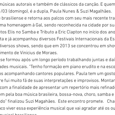
úsicas autorais e também de clássicos da canção. E quem 
3/03 (domingo), é a dupla, Paula Nunes & Suzi Magalhães. 
 brasiliense e retorna aos palcos com seu mais recente tr
uma homenagem à Gal, sendo reconhecida na cidade por su
os Elis no Samba e Tributo a Eric Clapton no início dos ano
ta e já acompanhou diversos Festivais Internacionais da Es
u diversos shows, sendo que em 2013 se concentrou em sho
imento de Vinicius de Moraes. 
 se formou após um longo período trabalhando juntas e daí
ades musicais. “Tenho formação em piano erudito e na escol
os acompanhando cantores populares. Paula tem um gosto 
 fui muito fã de suas interpretações e improvisos. Monta
com a finalidade de apresentar um repertório mais refinad
m pela boa música brasileira, bossa-nova, choro, samba 
ado” finalizou Suzi Magahães.  Este encontro promete.   Ch
co viver essa experiência musical que vai agradar até os o