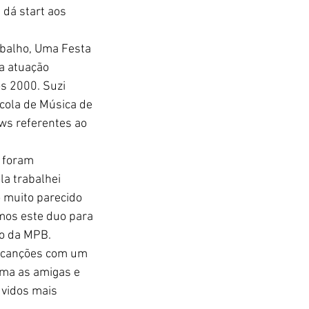
dá start aos 
abalho, Uma Festa 
a atuação 
s 2000. Suzi 
cola de Música de 
ws referentes ao 
 foram 
a trabalhei 
muito parecido 
mos este duo para 
o da MPB. 
e canções com um 
ama as amigas e 
uvidos mais 