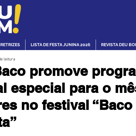
IRETRIZES
LISTA DE FESTA JUNINA 2026
REVISTA DEU BO
e leitura
Baco promove progr
l especial para o mê
es no festival “Baco
ta”