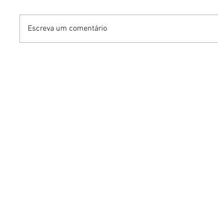
Escreva um comentário
Benzaelas: Benzadeus
Dia Inte
reúne grandes vozes
Cerveja:
femininas em novo
vinho s
audiovisual