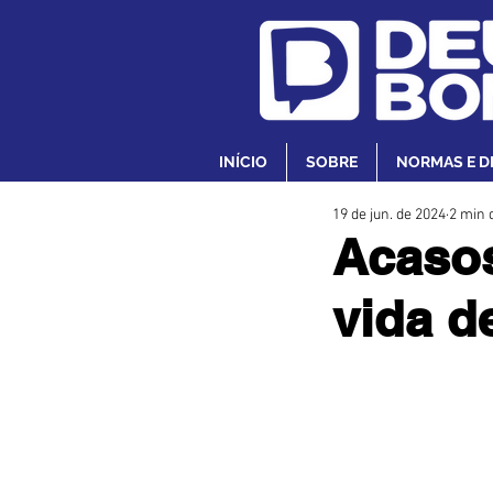
INÍCIO
SOBRE
NORMAS E D
19 de jun. de 2024
2 min d
Acasos
vida d