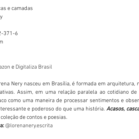
cas e camadas
y
2-371-6
cm
azon
 e 
Digitaliza Brasil
rena Nery nasceu em Brasília, é formada em arquitetura, 
ativas. Assim, em uma relação paralela ao cotidiano de t
uco como uma maneira de processar sentimentos e obser
teressante e poderoso do que uma história. 
Acasos, casc
 coleção de contos e poesias.
a:
@lorenanery.escrita