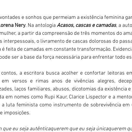
, vontades e sonhos que permeiam a existência feminina ga
Lorena Nery
. Na antologia 
Acasos, cascas e camadas
, a aut
mulher, a partir da compreensão de três momentos do ama
s interpessoais, o livramento de cascas dolorosas do passa
é feita de camadas em constante transformação. Evidencia
ode ser a base da força necessária para enfrentar todo es
ontos, a escritora busca acolher e confortar leitoras em
z em versos e rimas anos de vivências alegres, decepç
ades, laços familiares, abusos, dicotomias da existência 
ada em nomes como Rupi Kaur, Clarice Lispector e a mentor
r a luta feminista como instrumento de sobrevivência em 
de imposições.
ue eu seja autênticaquerem que eu seja únicaquerem qu