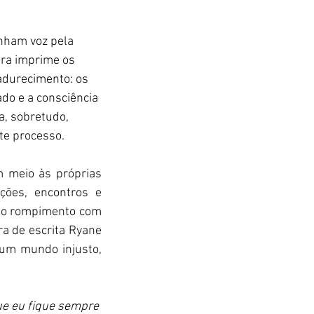
nham voz pela 
ora imprime os 
durecimento: os 
do e a consciência 
, sobretudo, 
te processo.
 meio às próprias 
ões, encontros e 
e o rompimento com 
a de escrita Ryane 
um mundo injusto, 
e eu fique sempre 