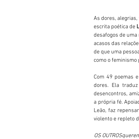
As dores, alegrias
escrita poética de 
desafogos de uma 
acasos das relaçõe
de que uma pessoa 
como o feminismo p
Com 49 poemas e c
dores. Ela tradu
desencontros, amiz
a própria fé. Apoi
Leão, faz repensa
violento e repleto 
OS OUTROSquerem q