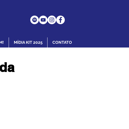
M!
MÍDIA KIT 2025
CONTATO
 da