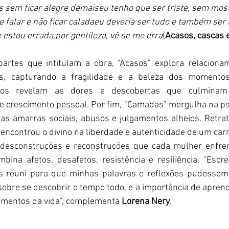
 sem ficar alegre demaiseu tenho que ser triste, sem mostr
e falar e não ficar caladaeu deveria ser tudo e também ser
 estou errada,por gentileza, vê se me erra
(
Acasos, cascas
 partes que intitulam a obra, "Acasos" explora relaciona
tos, capturando a fragilidade e a beleza dos momentos
rsos revelam as dores e descobertas que culminam
e crescimento pessoal. Por fim, "Camadas" mergulha na ps
das amarras sociais, abusos e julgamentos alheios. Retr
e encontrou o divino na liberdade e autenticidade de um car
s desconstruções e reconstruções que cada mulher enfrent
ina afetos, desafetos, resistência e resiliência. "Escre
s reuni para que minhas palavras e reflexões pudessem s
sobre se descobrir o tempo todo, e a importância de aprende
imentos da vida", complementa 
Lorena Nery
.