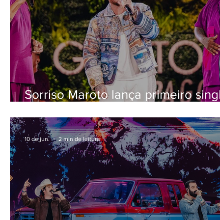
Sorriso Maroto lança primeiro sing
projeto "Sorriso Eu Gosto No Pago
Lado B"
10 de jun.
2 min de leitura