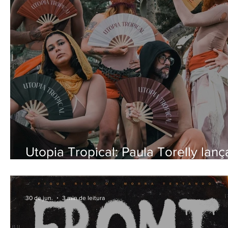
Utopia Tropical: Paula Torelly lanç
que une brasilidades, ancestralid
o imaginário de uma Brasília utópi
30 de jun.
3 min de leitura