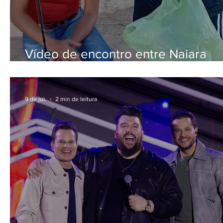
Vídeo de encontro entre Naiara
Azevedo e produtora local viraliza
redes e reforça carinho da cantor
com os fãs
9 de jul.
2 min de leitura