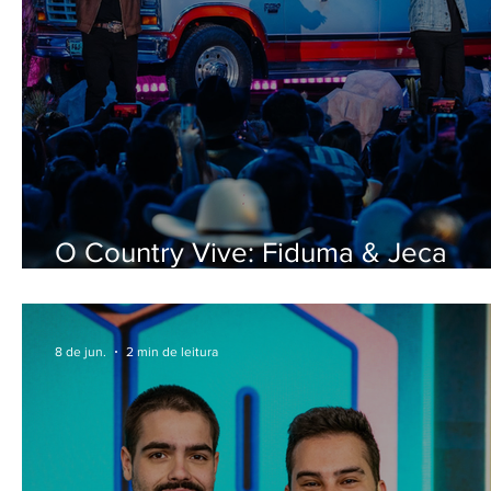
O Country Vive: Fiduma & Jeca
disponibilizam mais um single inéd
do projeto
8 de jun.
2 min de leitura