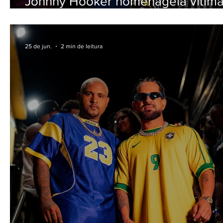
Johnny Hooker homenageia vítima
epidemia de HIV/AIDS em novo si
"2 Punks Neon"
25 de jun.
2 min de leitura