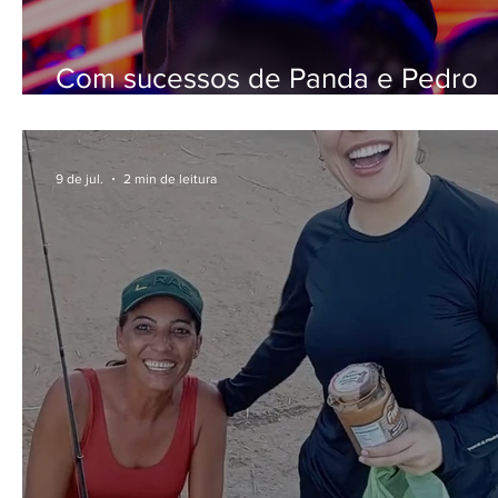
Com sucessos de Panda e Pedro
Sampaio, Sony Music Brasil lidera
ranking das músicas mais ouvidas
Brasil no primeiro semestre de 20
9 de jul.
2 min de leitura