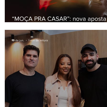
“MOÇA PRA CASAR”: nova aposta
Diego & Victor Hugo conquista o
público e acumula números
expressivos em apenas 5 dias
19 de jun.
1 min de leitura