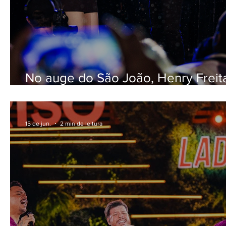
No auge do São João, Henry Freit
Solange Almeida apostam em relei
de hit do forró
15 de jun.
2 min de leitura