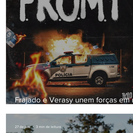
Frajado e Verasy unem forças em
single pela gravadora 1Kilo
27 de jun.
3 min de leitura