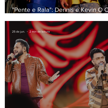
"Pente e Rala": Dennis e Kevin O C
lançam mais um capítulo do álbum
colaborativo em parceria com MC
25 de jun.
2 min de leitura