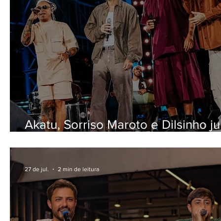
Akatu, Sorriso Maroto e Dilsinho j
no palco: "Sorriso Eu Gosto no Pa
- Lado B" acaba de ser lançado
27 de jul.
2 min de leitura