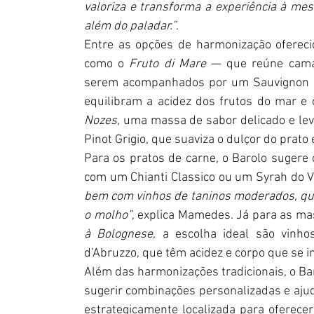
valoriza e transforma a experiência à me
além do paladar.”
.
Entre as opções de harmonização oferecid
como o 
Fruto di Mare
 — que reúne camar
serem acompanhados por um Sauvignon Bla
equilibram a acidez dos frutos do mar e 
Nozes
, uma massa de sabor delicado e lev
Pinot Grigio, que suaviza o dulçor do prato
Para os pratos de carne, o Barolo sugere 
com um Chianti Classico ou um Syrah do V
bem com vinhos de taninos moderados, qu
o molho”
, explica Mamedes. Já para as m
à Bolognese
, a escolha ideal são vinho
d’Abruzzo, que têm acidez e corpo que se 
Além das harmonizações tradicionais, o Bar
sugerir combinações personalizadas e ajuda
estrategicamente localizada para oferecer