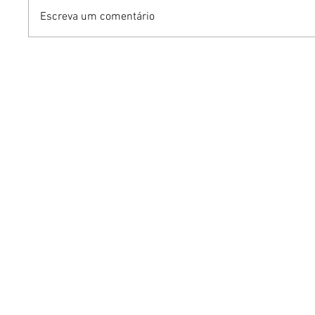
Escreva um comentário
Benzaelas: Benzadeus
Dia Inte
reúne grandes vozes
Cerveja:
femininas em novo
vinho s
audiovisual