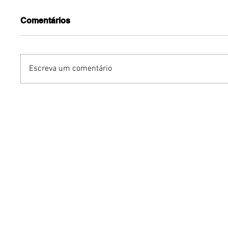
Comentários
Escreva um comentário
Contagem regressiva:
Jaquelli
Gustavo Tubarão e Jade
ruivíssi
Sales se casam em
transfo
Tiradentes nesta terça-
horas e 
feira (28)
na carre