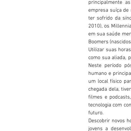
principalmente a
empresa suíça de 
ter sofrido da sí
2010), os Millenni
em sua saúde menta
Boomers (nascidos
Utilizar suas horas
como sua aliada, p
Neste período pó
humano e principa
um local físico pa
chegada dela, tive
filmes e podcasts,
tecnologia com con
futuro.
Descobrir novos h
jovens a desenvol