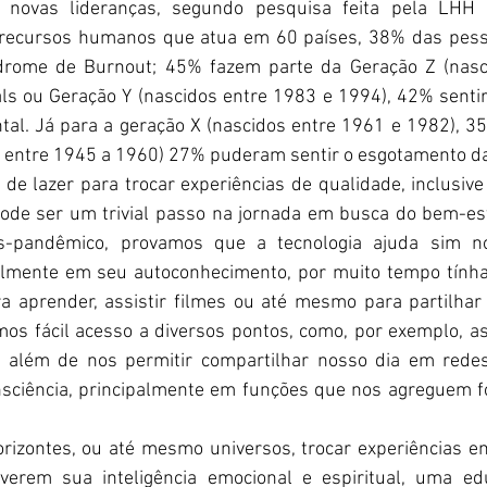
s novas lideranças, segundo pesquisa feita pela LHH 
recursos humanos que atua em 60 países, 38% das pess
ndrome de Burnout; 45% fazem parte da Geração Z (nasc
als ou Geração Y (nascidos entre 1983 e 1994), 42% sentir
l. Já para a geração X (nascidos entre 1961 e 1982), 35
 entre 1945 a 1960) 27% puderam sentir o esgotamento da
 de lazer para trocar experiências de qualidade, inclusive
ode ser um trivial passo na jornada em busca do bem-esta
s-pandêmico, provamos que a tecnologia ajuda sim no
lmente em seu autoconhecimento, por muito tempo tính
ra aprender, assistir filmes ou até mesmo para partilhar 
mos fácil acesso a diversos pontos, como, por exemplo, assi
 além de nos permitir compartilhar nosso dia em redes s
sciência, principalmente em funções que nos agreguem for
orizontes, ou até mesmo universos, trocar experiências e
verem sua inteligência emocional e espiritual, uma edu