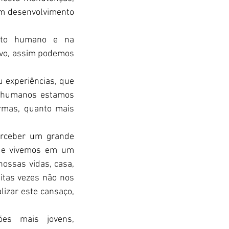
am desenvolvimento 
nto humano e na 
ivo, assim podemos 
 experiências, que 
s humanos estamos 
rmas, quanto mais 
rceber um grande 
 e vivemos em um 
ossas vidas, casa, 
uitas vezes não nos 
izar este cansaço, 
es mais jovens, 