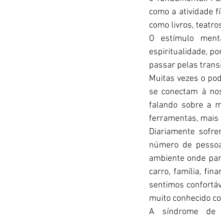
como a atividade f
como livros, teatro
O estímulo menta
espiritualidade, p
passar pelas trans
Muitas vezes o pod
se conectam à nos
falando sobre a m
ferramentas, mais 
Diariamente sofr
número de pessoa
ambiente onde part
carro, família, fin
sentimos confortáv
muito conhecido c
A síndrome de e