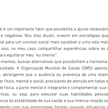
 é um importante fator que possibilita o ajuste necessário
e negativas. Nos dias atuais, investir em estratégias que
cial para um convívio social mais saudável e uma vida mais
 isso, no meu caso, compartilhar experiências sobre os 
ara equilibrar meu “eu interior”. 
vivemos, buscar alternativas que possibilitem a harmonia 
sidade. A Organização Mundial de Saúde (OMS) aponta 
 abrangente que a ausência ou presença de uma doenç
r físico, mental e social, precisando de atenção em todas s
 física, a parte mental é integrante e complementar, sua 
icas, ou seja, para executar suas habilidades pessoais
ncia da estabilidade de sua saúde e sua intensa relação c
zendo com que importantes fatores possam influenciar 