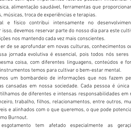
ísica, alimentação saudável, ferramentas que proporcion
s, músicas, troca de experiências e terapias. 
l e físico contribui intensamente no desenvolvime
or isso, devemos reservar parte do nosso dia para este cult
ições nos mantendo cada vez mais conscientes. 
er de se aprofundar em novas culturas, conhecimentos ou
sa jornada evolutiva é essencial, pois todos nós sere
esma coisa, com diferentes linguagens, conteúdos e fo
instrumentos temos para cultivar o bem-estar mental.
emos um bombardeio de informações que nos fazem pe
s cansadas em nossa sociedade. Cada pessoa é única
ilhamos de diferentes e intensas responsabilidades em n
anceiro, trabalho, filhos, relacionamentos, entre outros, m
eis e alinhados com o que queremos, o que pode potencial
omo Burnout. 
sgotamento tem afetado especialmente as geraçõ