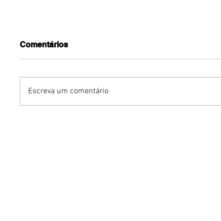
Comentários
Escreva um comentário
Benzaelas: Benzadeus
Dia Inte
reúne grandes vozes
Cerveja:
femininas em novo
vinho s
audiovisual