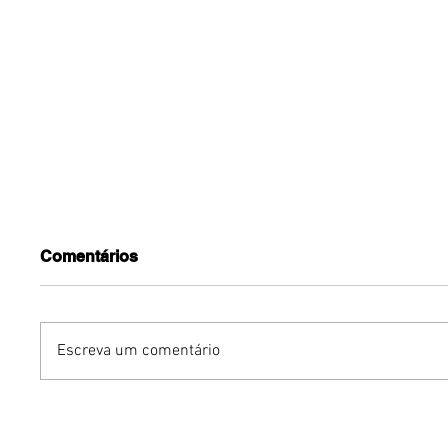
Comentários
Escreva um comentário
Humor sem censura:
Gurumê 
"Proibidão" reúne três
lança pr
comediantes em noite de
ofertas 