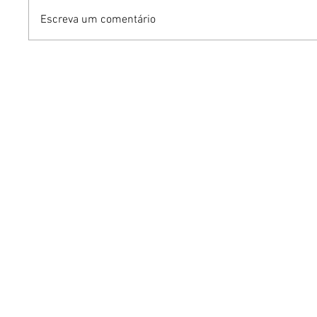
Escreva um comentário
Humor sem censura:
Gurumê 
"Proibidão" reúne três
lança pr
comediantes em noite de
ofertas 
stand-up para maiores de
comemor
18 anos em Brasília
Pais