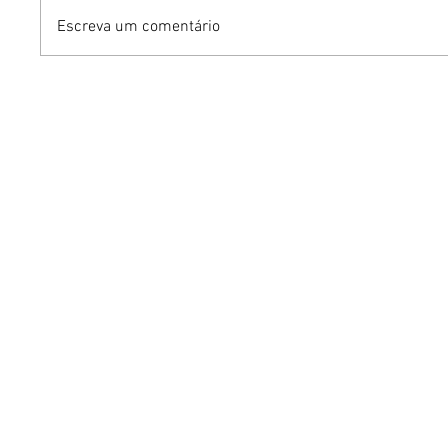
Escreva um comentário
Mari Weickert no PKS
Iguatemi
Experience: moda
venda ge
sustentável e os segredos
para a 3
de um guarda-roupa
Open Ai
inteligente