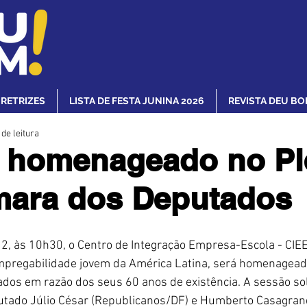
IRETRIZES
LISTA DE FESTA JUNINA 2026
REVISTA DEU BO
 de leitura
 homenageado no Pl
mara dos Deputados
 12, às 10h30, o Centro de Integração Empresa-Escola - CIE
empregabilidade jovem da América Latina, será homenageado
os em razão dos seus 60 anos de existência. A sessão so
utado Júlio César (Republicanos/DF) e Humberto Casagrand