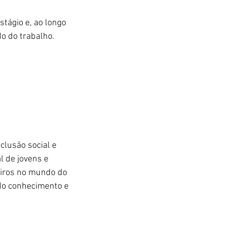
tágio e, ao longo 
o do trabalho.
lusão social e 
 de jovens e 
eiros no mundo do 
do conhecimento e 