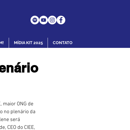
M!
MÍDIA KIT 2025
CONTATO
enário
E, maior ONG de 
 no plenário da 
lene será 
e, CEO do CIEE, 