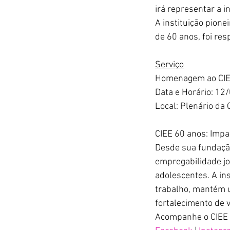
irá representar a i
A instituição pione
de 60 anos, foi re
Serviço
Homenagem ao CI
Data e Horário: 12
Local: Plenário d
CIEE 60 anos: Impa
Desde sua fundação
empregabilidade jo
adolescentes. A in
trabalho, mantém u
fortalecimento de v
Acompanhe o CIEE p