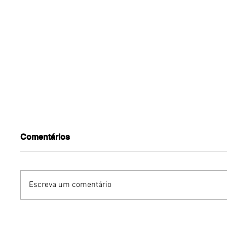
Comentários
Escreva um comentário
Benzaelas: Benzadeus
Dia Inte
reúne grandes vozes
Cerveja: