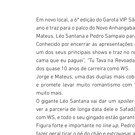
Em novo local, a 6ª edição do Garota VIP 
ano e traz para o palco do Novo Anhangaba
Mateus, Léo Santana e Pedro Sampaio para 
Conhecido por encerrar as apresentações d
um dos seus principais shows e traz no re
cama que eu paguei”, “Tu Tava na Revoada”,
dos quase 10 anos de carreira como WS.
Jorge e Mateus, uma das duplas mais cobi
e promete levar muito romantismo com “Ci
muito mais.
O gigante Léo Santana vai dar um 
spoiler
ver a parceria de longa data dele e Safadão
com WS, e todo o seu gingado estão garant
Figura forte e importante no 
line up
, Pedro
fazer geral tirar o pé do chão e extravasar 