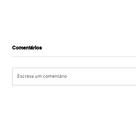
Comentários
Escreva um comentário
Michel Teló apresenta
Turnê d
novo show em Brasília
Pactual
Brasilei
com ho
Cazuza