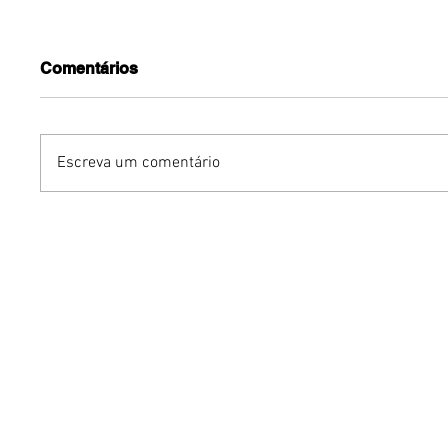
Comentários
Escreva um comentário
Benzaelas: Benzadeus
Dia Inte
reúne grandes vozes
Cerveja:
femininas em novo
vinho s
audiovisual