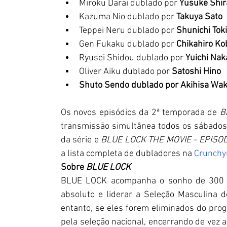
Miroku Darai dublado por 
Yusuke Shir
Kazuma Nio dublado por 
Takuya Sato
Teppei Neru dublado por 
Shunichi Toki
Gen Fukaku dublado por 
Chikahiro Ko
Ryusei Shidou dublado por 
Yuichi Na
Oliver Aiku dublado por 
Satoshi Hino
Shuto Sendo dublado por Akihisa Wa
Os novos episódios da 2ª temporada de 
B
transmissão simultânea todos os sábados à
da série e 
BLUE LOCK THE MOVIE - EPISOD
a lista completa de dubladores na 
Crunchyr
Sobre 
BLUE LOCK
BLUE LOCK acompanha o sonho de 300 a
absoluto e liderar a Seleção Masculina 
entanto, se eles forem eliminados do pro
pela seleção nacional, encerrando de vez a