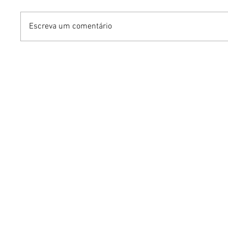
Escreva um comentário
Dia dos Pais pode
KINO an
impulsionar delivery e
“FREE K
vendas de restaurantes
com apr
em Brasília
São Paul
Brasília