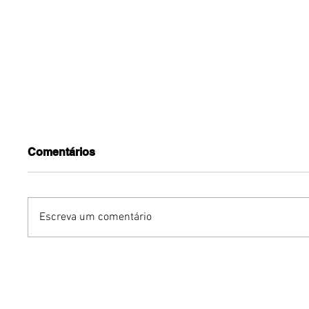
Comentários
Escreva um comentário
YOUNITE grava versão
Avon rei
própria de "Acorda
de body
Pedrinho" em single
Vibe
exclusivo para o Brasil