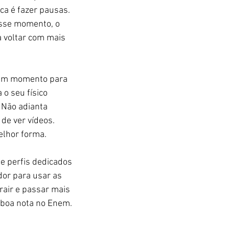
ca é fazer pausas. 
esse momento, o 
 voltar com mais 
e um momento para 
 o seu físico 
 Não adianta 
de ver vídeos. 
elhor forma. 
 e perfis dedicados 
or para usar as 
rair e passar mais 
a boa nota no Enem. 