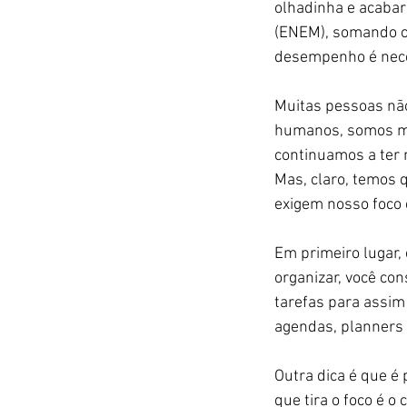
olhadinha e acabar
(ENEM), somando os
desempenho é neces
Muitas pessoas não
humanos, somos mul
continuamos a ter
Mas, claro, temos 
exigem nosso foco 
Em primeiro lugar, 
organizar, você co
tarefas para assim 
agendas, planners o
Outra dica é que é
que tira o foco é o