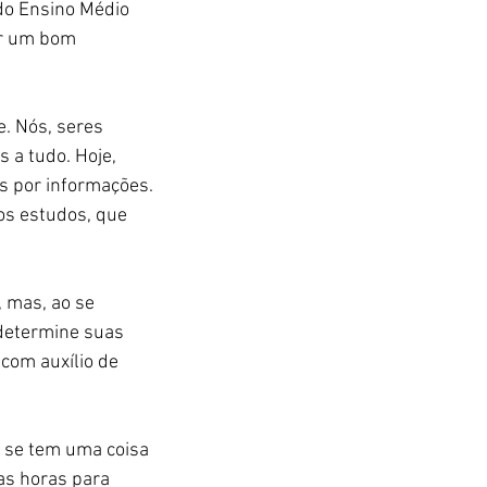
do Ensino Médio 
er um bom 
. Nós, seres 
 a tudo. Hoje, 
 por informações. 
os estudos, que 
 mas, ao se 
 determine suas 
com auxílio de 
e se tem uma coisa 
as horas para 