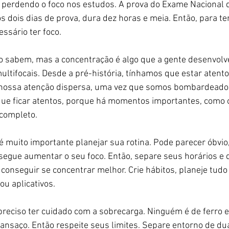
 perdendo o foco nos estudos. A prova do Exame Nacional 
 dois dias de prova, dura dez horas e meia. Então, para t
sário ter foco. 
 sabem, mas a concentração é algo que a gente desenvolve
tifocais. Desde a pré-história, tínhamos que estar atentos
 nossa atenção dispersa, uma vez que somos bombardeados
que ficar atentos, porque há momentos importantes, como 
completo. 
é muito importante planejar sua rotina. Pode parecer óbvio,
nsegue aumentar o seu foco. Então, separe seus horários e
conseguir se concentrar melhor. Crie hábitos, planeje tudo 
u aplicativos.  
 preciso ter cuidado com a sobrecarga. Ninguém é de ferro 
 cansaço. Então respeite seus limites. Separe entorno de du