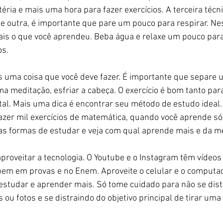
ria e mais uma hora para fazer exercícios. A terceira técni
e outra, é importante que pare um pouco para respirar. N
is o que você aprendeu. Beba água e relaxe um pouco para
s. 
is uma coisa que você deve fazer. É importante que separ
ma meditação, esfriar a cabeça. O exercício é bom tanto para
al. Mais uma dica é encontrar seu método de estudo ideal.
azer mil exercícios de matemática, quando você aprende só 
sas formas de estudar e veja com qual aprende mais e da m
aproveitar a tecnologia. O Youtube e o Instagram têm vídeos
bem em provas e no Enem. Aproveite o celular e o computad
 estudar e aprender mais. Só tome cuidado para não se dist
ou fotos e se distraindo do objetivo principal de tirar um