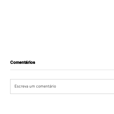
Comentários
Escreva um comentário
Humor sem censura:
Gurumê 
"Proibidão" reúne três
lança pr
comediantes em noite de
ofertas 