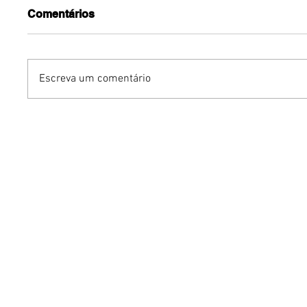
Comentários
Escreva um comentário
Dia dos Pais pode
KINO an
impulsionar delivery e
“FREE K
vendas de restaurantes
com apr
em Brasília
São Paul
Brasília