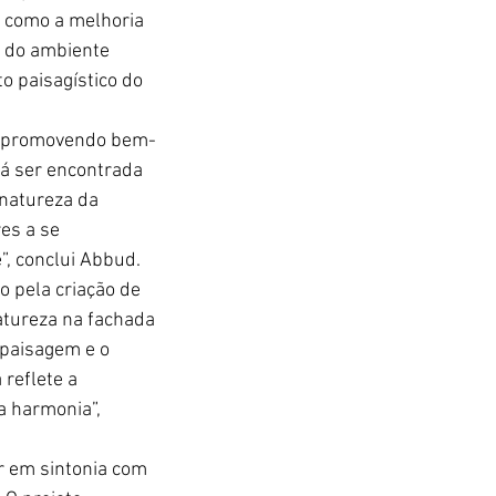
 como a melhoria 
a do ambiente 
o paisagístico do 
o, promovendo bem-
rá ser encontrada 
natureza da 
es a se 
, conclui Abbud.
o pela criação de 
atureza na fachada 
paisagem e o 
reflete a 
a harmonia”, 
r em sintonia com 