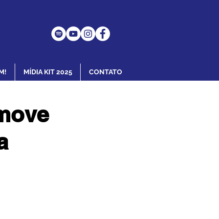
M!
MÍDIA KIT 2025
CONTATO
omove
a