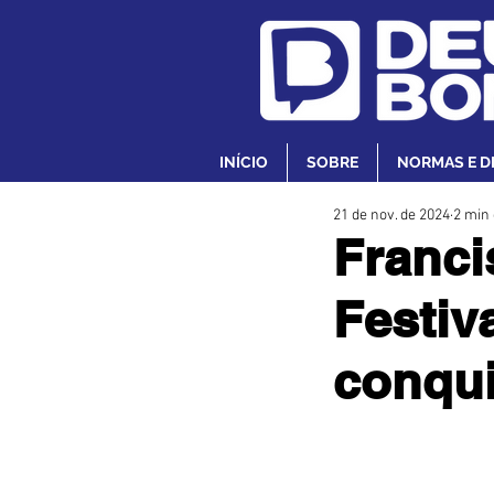
INÍCIO
SOBRE
NORMAS E D
21 de nov. de 2024
2 min 
Franci
Festiv
conqui