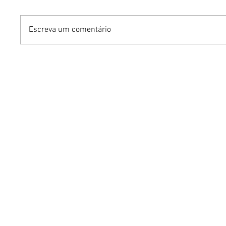
Escreva um comentário
Avon reinventa portfólio
Grupo Ch
de body splashes Aqua
na Euro
Vibe
turnê in