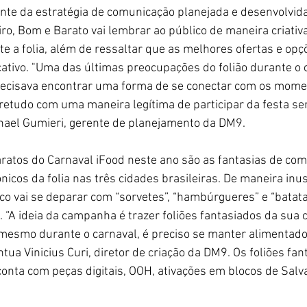
nte da estratégia de comunicação planejada e desenvolvida
iro, Bom e Barato vai lembrar ao público de maneira criativ
te a folia, além de ressaltar que as melhores ofertas e opç
cativo. "Uma das últimas preocupações do folião durante o c
precisava encontrar uma forma de se conectar com os mome
retudo com uma maneira legítima de participar da festa s
phael Gumieri, gerente de planejamento da DM9.
atos do Carnaval iFood neste ano são as fantasias de com
cos da folia nas três cidades brasileiras. De maneira inus
ico vai se deparar com “sorvetes”, “hambúrgueres” e “batata
 “A ideia da campanha é trazer foliões fantasiados da sua c
mesmo durante o carnaval, é preciso se manter alimentado 
ntua Vinicius Curi, diretor de criação da DM9. Os foliões fa
nta com peças digitais, OOH, ativações em blocos de Salv