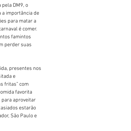
 pela DM9, o 
a a importância de 
ões para matar a 
arnaval é comer. 
ntos famintos 
em perder suas 
ida, presentes nos 
itada e 
s fritas” com 
omida favorita 
para aproveitar 
ntasiados estarão 
ador, São P
aulo e 