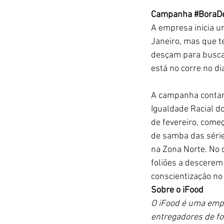
Campanha 
#BoraD
A empresa inicia u
Janeiro, mas que t
desçam para buscar
está no corre no di
A campanha contar
Igualdade Racial do
de fevereiro, come
de samba das série
na Zona Norte. No d
foliões a descerem
conscientização no 
Sobre o iFood
O iFood é uma empr
entregadores de fo