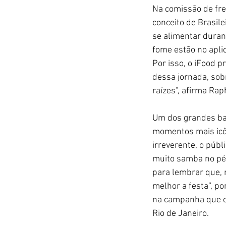
Na comissão de fre
conceito de Brasile
se alim
entar duran
fome estão no apli
Por isso, o iFood 
dessa jornada, sob
raízes", afirma Ra
Um dos grandes bar
momentos mais icôni
irreverente, o públ
muito samba no pé.
para lembrar que, 
melhor a festa”, po
na campanha que co
Rio de Janeiro.