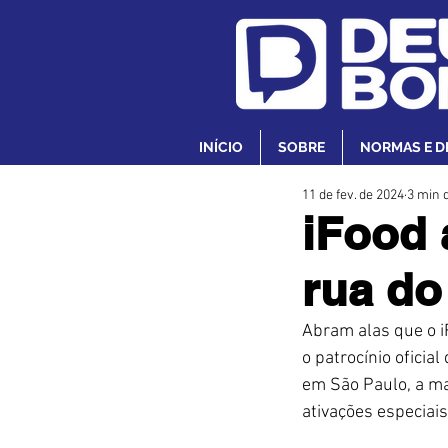
INÍCIO
SOBRE
NORMAS E D
11 de fev. de 2024
3 min d
iFood 
rua do
Abram alas que o i
o patrocínio oficia
em São Paulo, a mar
ativações especiais