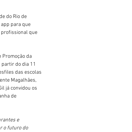
e do Rio de 
 app para que 
profissional que 
e Promoção da 
partir do dia 11 
esfiles das escolas 
dente Magalhães, 
il já convidou os 
anha de 
rantes e 
 o futuro do 