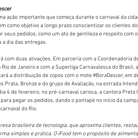
escer
ma ação importante que começa durante o carnaval da cidad
em como objetivo a longo prazo conscientizar os clientes do
 seus pedidos, como um ato de gentileza e respeito com o 
a a dia das entregas.
á com duas ativações. Em parceria com a Coordenadoria d
 Rio de Janeiro e com a Superliga Carnavalesca do Brasil, a 
çará a distribuição de copos com o mote 
#BoraDescer
, em d
s Prata, Bronze e do grupo de Avaliação, na estrada Inten
ia 4 de fevereiro, no pré-carnaval carioca, a cantora Preta G
 para pegar os pedidos, dando o pontapé no início da camp
carnaval do Rio.
esa brasileira de tecnologia, que aproxima clientes, restau
rma simples e prática. O iFood tem o propósito de alimentar