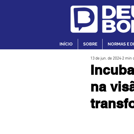
INÍCIO
SOBRE
NORMAS E D
13 de jun. de 2024
2 min d
Incuba
na vis
transf