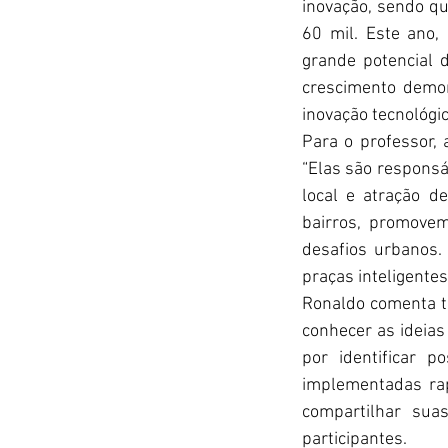
inovação, sendo q
60 mil. Este ano,
grande potencial 
crescimento demon
inovação tecnológic
Para o professor,
“Elas são responsá
local e atração d
bairros, promovem
desafios urbanos. 
praças inteligente
Ronaldo comenta t
conhecer as ideias
por identificar p
implementadas rap
compartilhar sua
participantes.