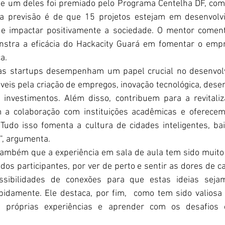
ue um deles foi premiado pelo Programa Centelha DF, com
 a previsão é de que 15 projetos estejam em desenvolv
de impactar positivamente a sociedade. O mentor comenta
stra a eficácia do Hackacity Guará em fomentar o emp
a.
 as startups desempenham um papel crucial no desenvolv
veis pela criação de empregos, inovação tecnológica, dese
e investimentos. Além disso, contribuem para a revitaliz
 a colaboração com instituições acadêmicas e oferecem
Tudo isso fomenta a cultura de cidades inteligentes, bair
s", argumenta.
ambém que a experiência em sala de aula tem sido muito 
 dos participantes, por ver de perto e sentir as dores de c
ossibilidades de conexões para que estas ideias seja
idamente. Ele destaca, por fim,  como tem sido valiosa 
s próprias experiências e aprender com os desafios e