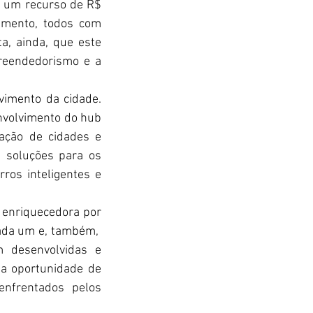
 um recurso de R$ 
imento, todos com 
, ainda, que este 
reendedorismo e a 
imento da cidade. 
nvolvimento do hub 
ação de cidades e 
 soluções para os 
ros inteligentes e 
enriquecedora por 
ada um e, também,  
m desenvolvidas e 
a oportunidade de 
nfrentados pelos 