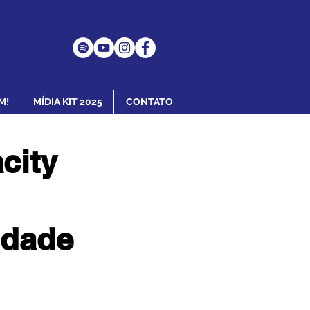
M!
MÍDIA KIT 2025
CONTATO
city
idade