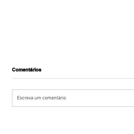
Comentários
Escreva um comentário
Dia dos Pais pode
KINO an
impulsionar delivery e
“FREE K
vendas de restaurantes
com apr
em Brasília
São Paul