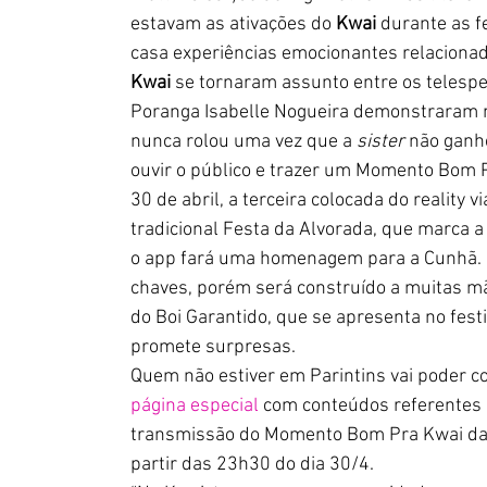
estavam as ativações do 
Kwai
 durante as f
casa experiências emocionantes relacionada
Kwai
 se tornaram assunto entre os telespe
Poranga Isabelle Nogueira demonstraram mu
nunca rolou uma vez que a 
sister 
não ganho
ouvir o público e trazer um Momento Bom Pr
30 de abril, a terceira colocada do reality 
tradicional Festa da Alvorada, que marca a 
o app fará uma homenagem para a Cunhã. O
chaves, porém será construído a muitas mã
do Boi Garantido, que se apresenta no fes
promete surpresas.
Quem não estiver em Parintins vai poder con
página especial
 com conteúdos referentes à
transmissão do Momento Bom Pra Kwai da Isab
partir das 23h30 do dia 30/4.