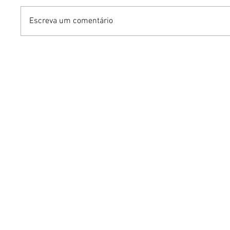
Escreva um comentário
Dia dos Pais pode
KINO an
impulsionar delivery e
“FREE K
vendas de restaurantes
com apr
em Brasília
São Paul
Brasília