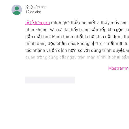
tỷ lệ kèo pro
12 de abr.
tỷ lệ kèo pro
 mình ghé thử cho biết vì thấy mấy ông
nhìn không. Vào cái là thấy trang sắp xếp khá gọn, k
đảo mắt tìm. Mình thích nhất là họ chia nội dung th
mình đang đọc phần nào, không bị “trôi” mất mạch.
tác nhanh và ổn định hơn so với dùng trình duyệt, 
quan trọng cũng đặt ngay trên màn hình, ít phải bấ
Mostrar m
Curtir
Responder