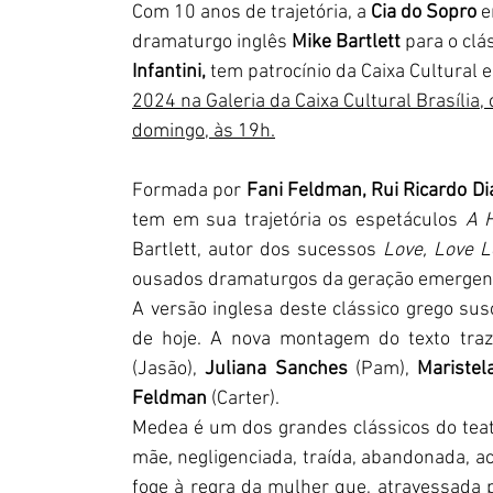
Com 10 anos de trajetória, a 
Cia do Sopro 
e
dramaturgo inglês 
Mike Bartlett
 para o clá
Infantini,
 tem patrocínio da Caixa Cultural 
2024 na Galeria da Caixa Cultural Brasília
domingo, às 19h.
Formada por 
Fani Feldman, Rui Ricardo Dia
tem em sua trajetória os espetáculos 
A H
Bartlett, autor dos sucessos 
Love, Love L
ousados dramaturgos da geração emergen
A versão inglesa deste clássico grego sus
de hoje. A nova montagem do texto traz
(Jasão), 
Juliana Sanches 
(Pam), 
Maristel
Feldman 
(Carter).
Medea é um dos grandes clássicos do tea
mãe, negligenciada, traída, abandonada, ac
foge à regra da mulher que, atravessada pel