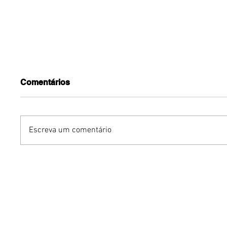
Comentários
Escreva um comentário
Dia dos Pais pode
KINO an
impulsionar delivery e
“FREE K
vendas de restaurantes
com apr
em Brasília
São Paul
Brasília